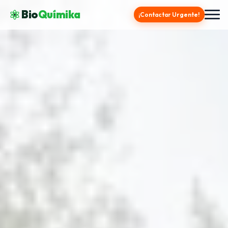
Bio
Químika
¡Contactar Urgente!