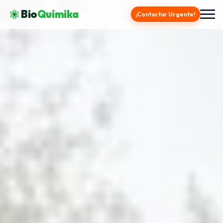
Bio
Químika
¡Contactar Urgente!