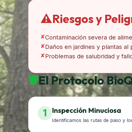
⚠️
Riesgos y Peli
✘
Contaminación severa de alime
✘
Daños en jardines y plantas al
✘
Problemas de salubridad y fall
🛡️
El Protocolo Bio
Inspección Minuciosa
1
Identificamos las rutas de paso y lo