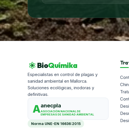
Tra
Bio
Químika
Especialistas en control de plagas y
Cont
sanidad ambiental en Mallorca.
Chi
Soluciones ecológicas, inodoras y
Trat
definitivas.
Con
anecpla
A
Desi
ASOCIACIÓN NACIONAL DE
Desr
EMPRESAS DE SANIDAD AMBIENTAL
Desi
Norma
UNE-EN 16636:2015