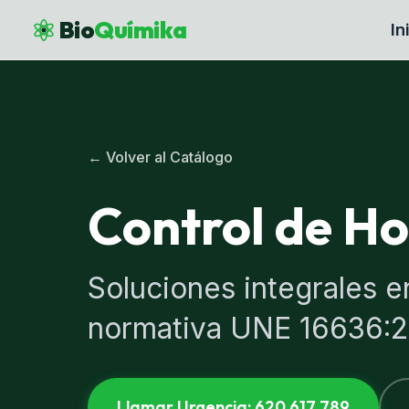
Bio
Químika
In
← Volver al Catálogo
Control de H
Soluciones integrales en
normativa UNE 16636:2
Llamar Urgencia: 620 617 789