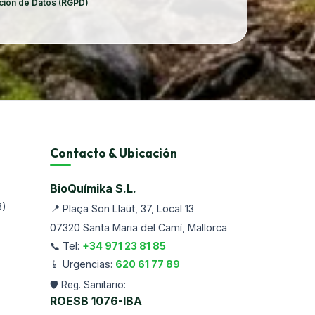
cción de Datos (RGPD)
Contacto & Ubicación
BioQuímika S.L.
B)
📍
Plaça Son Llaüt, 37, Local 13
07320
Santa Maria del Camí
, Mallorca
📞 Tel:
+34 971 23 81 85
📱 Urgencias:
620 61 77 89
🛡️ Reg. Sanitario:
ROESB
1076-IBA