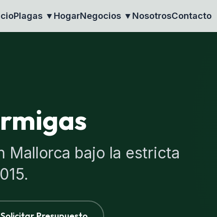
icio
Plagas ▼
Hogar
Negocios ▼
Nosotros
Contacto
ormigas
 Mallorca bajo la estricta
015.
Solicitar Presupuesto