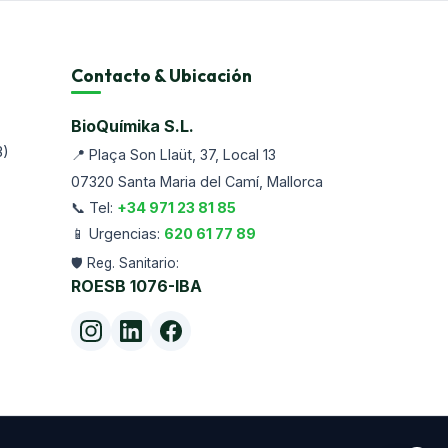
Contacto & Ubicación
BioQuímika S.L.
B)
📍
Plaça Son Llaüt, 37, Local 13
07320
Santa Maria del Camí
, Mallorca
📞 Tel:
+34 971 23 81 85
📱 Urgencias:
620 61 77 89
🛡️ Reg. Sanitario:
ROESB
1076-IBA