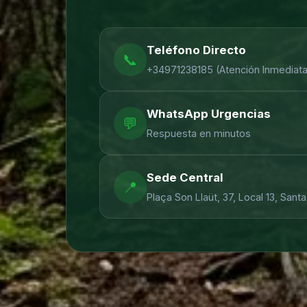
Teléfono Directo
📞
+34971238185
(Atención Inmediata
WhatsApp Urgencias
💬
Respuesta en minutos
Sede Central
📍
Plaça Son Llaüt, 37, Local 13
,
Santa