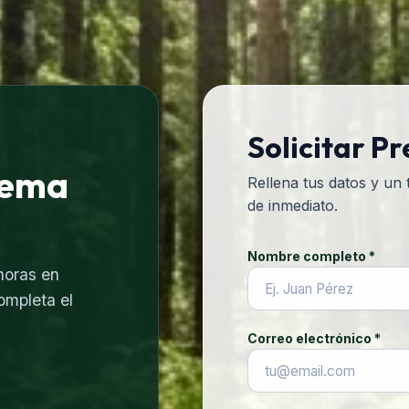
Solicitar P
lema
Rellena tus datos y un
de inmediato.
Nombre completo *
horas en
ompleta el
Correo electrónico *