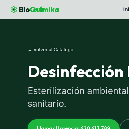
Bio
Químika
In
← Volver al Catálogo
Desinfección 
Esterilización ambiental
sanitario.
Llamar Urgencia: 620 617 789