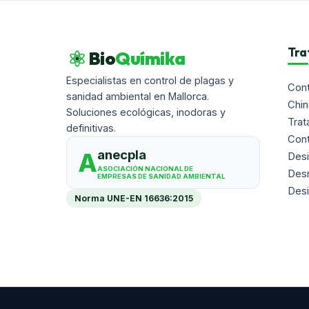
Tra
Bio
Químika
Especialistas en control de plagas y
Cont
sanidad ambiental en Mallorca.
Chi
Soluciones ecológicas, inodoras y
Trat
definitivas.
Con
anecpla
A
Desi
ASOCIACIÓN NACIONAL DE
Desr
EMPRESAS DE SANIDAD AMBIENTAL
Desi
Norma
UNE-EN 16636:2015