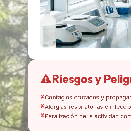
⚠️
Riesgos y Peli
✘
Contagios cruzados y propagac
✘
Alergias respiratorias e infec
✘
Paralización de la actividad c