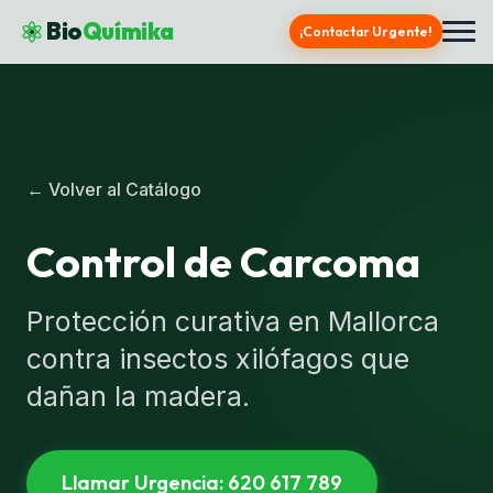
Bio
Químika
¡Contactar Urgente!
← Volver al Catálogo
Control de Carcoma
Protección curativa en Mallorca
contra insectos xilófagos que
dañan la madera.
Llamar Urgencia: 620 617 789