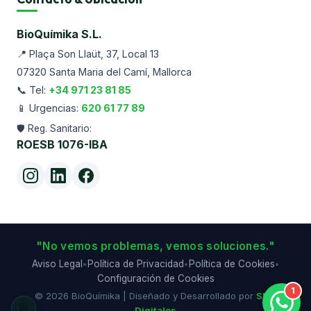
BioQuímika S.L.
📍
Plaça Son Llaüt, 37, Local 13
07320
Santa Maria del Camí
, Mallorca
📞 Tel:
+34 971 23 81 85
📱 Urgencias:
620 61 77 89
🛡️ Reg. Sanitario:
ROESB
1076-IBA
"No vemos problemas, vemos soluciones."
Aviso Legal
Política de Privacidad
Política de Cookies
•
•
•
Configuración de Cookies
©
2026
BioQuímika
| Diseñado y Desarrollado por
SMF
🍪
Digitales